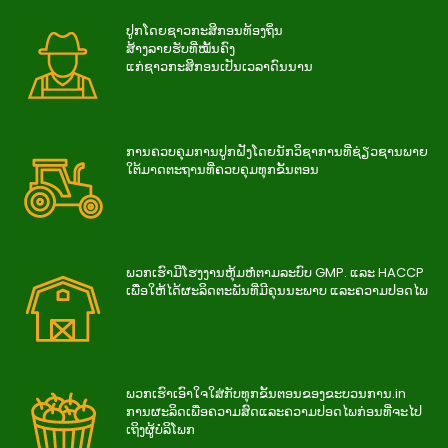
ປູກໂດຍຊາວກະສິກອນທ້ອງຖິ່ນ
ສ້າງລາຍຮັບທີ່ໝັ້ນຄົງ
ແກ່ຊາວກະສິກອນເປັນເວລາດົນນານ
ການ​ຄວບ​ຄຸມ​ການ​ປູກ​ຝັງ​ໂດຍ​ນັກ​ວິ​ຊາ​ການ​ທີ່​ຊ່ຽວ​ຊານ​ພາຍ​
ໃຕ້​ມາດ​ຕະ​ຖານ​ທີ່​ຄວບ​ຄຸມ​ທຸກ​ຂັ້ນ​ຕອນ
ພວກເຮົາມີໂຮງງານຫຸ້ມຫໍ່ຕາມລະບົບ GMP. ແລະ HACCP
ເພື່ອໃຫ້ໄດ້ຜະລິດຕະພັນທີ່ມີຄຸນນະພາບ ແລະຄວາມປອດໄພ
ພວກ​ເຮົາ​ເອົາ​ໃຈ​ໃສ່​ກັບ​ທຸກ​ຂັ້ນ​ຕອນ​ຂອງ​ຂະ​ບວນ​ການ.in
ການ​ຜະ​ລິດ​ເພື່ອ​ຄວາມ​ສົດ​ແລະ​ຄວາມ​ປອດ​ໄພ​ກ່ອນ​ທີ່​ຈະ​ໄປ​
ເຖິງ​ຜູ້​ບໍ​ລິ​ໂພກ