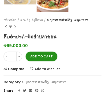
ຫນ້າຫລັກ
ທ່າຝຣັ່ງ-ວັງສີຄາມ
ເມນູອາຫານທ່າຝຣັ່ງ-เมนูอาหาร
ຕົ້ມຍຳປາຄໍ່-ต้มยำปลาช่อน
₭
99,000.00
ADD TO CART
Compare
Add to wishlist
Category:
ເມນູອາຫານທ່າຝຣັ່ງ-เมนูอาหาร
Share