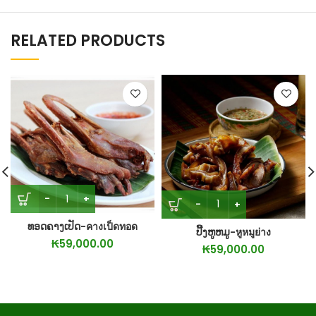
RELATED PRODUCTS
ທອດຄາງເປັດ-คางเป็ดทอด
ປີ້ງຫູຫມູ-หูหมูย่าง
₭
59,000.00
₭
59,000.00