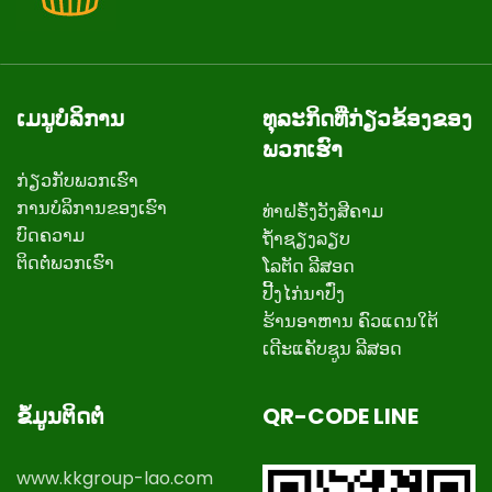
ເມນູບໍລິການ
ທຸລະກິດທີ່ກ່ຽວຂ້ອງຂອງ
ພວກເຮົາ
ກ່ຽວ​ກັບ​ພວກ​ເຮົາ
ການບໍລິການຂອງເຮົາ
ທ່າຝຣັ່ງວັງສີຄາມ
ບົດຄວາມ
ຖ້ຳຊຽງລຽບ
ຕິດ​ຕໍ່​ພວກ​ເຮົາ
ໂລຕັດ ລີສອດ
ປີ້ງໄກ່ນາປົ່ງ
ຮ້ານອາຫານ ຄົວແດນໃຕ້
ເດີະແຄັບຊູນ ລີສອດ
ຂໍ້ມູນຕິດຕໍ່
QR-CODE LINE
www.kkgroup-lao.com