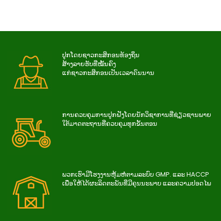
ປູກໂດຍຊາວກະສິກອນທ້ອງຖິ່ນ
ສ້າງລາຍຮັບທີ່ໝັ້ນຄົງ
ແກ່ຊາວກະສິກອນເປັນເວລາດົນນານ
ການ​ຄວບ​ຄຸມ​ການ​ປູກ​ຝັງ​ໂດຍ​ນັກ​ວິ​ຊາ​ການ​ທີ່​ຊ່ຽວ​ຊານ​ພາຍ​
ໃຕ້​ມາດ​ຕະ​ຖານ​ທີ່​ຄວບ​ຄຸມ​ທຸກ​ຂັ້ນ​ຕອນ
ພວກເຮົາມີໂຮງງານຫຸ້ມຫໍ່ຕາມລະບົບ GMP. ແລະ HACCP
ເພື່ອໃຫ້ໄດ້ຜະລິດຕະພັນທີ່ມີຄຸນນະພາບ ແລະຄວາມປອດໄພ