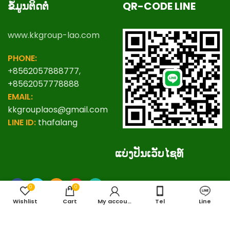
ຂໍ້ມູນຕິດຕໍ່
QR-CODE LINE
www.kkgroup-lao.com
PHONE:
+
8562057888777
,
+8562057778888
EMAIL:
kkgrouplaos@gmail.com
LINE ID:
thafalang
ແບ່ງປັນເວັບໄຊທ໌
0
0
Wishlist
Cart
My account
Tel
Line