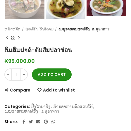
ຫນ້າຫລັກ
ທ່າຝຣັ່ງ-ວັງສີຄາມ
ເມນູອາຫານທ່າຝຣັ່ງ-เมนูอาหาร
ຕົ້ມສົ້ມປາຄໍ່-ต้มส้มปลาช่อน
₭
99,000.00
ADD TO CART
Compare
Add to wishlist
Categories:
ປີ້ງໄກ່ນາປົ່ງ
,
ຮ້ານອາຫານຄົວແດນໃຕ້
,
ເມນູອາຫານທ່າຝຣັ່ງ-เมนูอาหาร
Share