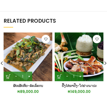
RELATED PRODUCTS
ຜັດເຜັດກົບ-ผัดเผ็ดกบ
ປີ້ງໄກ່ນາປົ່ງ-ไก่ย่างนาปง
₭
89,000.00
₭
149,000.00