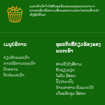
ພວກ​ເຮົາ​ເອົາ​ໃຈ​ໃສ່​ກັບ​ທຸກ​ຂັ້ນ​ຕອນ​ຂອງ​ຂະ​ບວນ​ການ.in
ການ​ຜະ​ລິດ​ເພື່ອ​ຄວາມ​ສົດ​ແລະ​ຄວາມ​ປອດ​ໄພ​ກ່ອນ​ທີ່​ຈະ​ໄປ​
ເຖິງ​ຜູ້​ບໍ​ລິ​ໂພກ
ເມນູບໍລິການ
ທຸລະກິດທີ່ກ່ຽວຂ້ອງຂອງ
ພວກເຮົາ
ກ່ຽວ​ກັບ​ພວກ​ເຮົາ
ການບໍລິການຂອງເຮົາ
ທ່າຝຣັ່ງວັງສີຄາມ
ບົດຄວາມ
ຖ້ຳຊຽງລຽບ
ຕິດ​ຕໍ່​ພວກ​ເຮົາ
ໂລຕັດ ລີສອດ
ປີ້ງໄກ່ນາປົ່ງ
ຮ້ານອາຫານ ຄົວແດນໃຕ້
ເດີະແຄັບຊູນ ລີສອດ