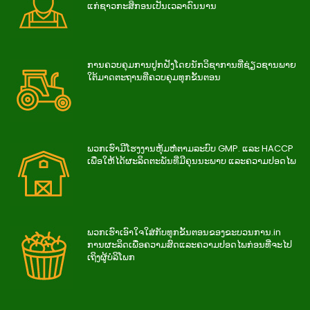
ແກ່ຊາວກະສິກອນເປັນເວລາດົນນານ
ການ​ຄວບ​ຄຸມ​ການ​ປູກ​ຝັງ​ໂດຍ​ນັກ​ວິ​ຊາ​ການ​ທີ່​ຊ່ຽວ​ຊານ​ພາຍ​
ໃຕ້​ມາດ​ຕະ​ຖານ​ທີ່​ຄວບ​ຄຸມ​ທຸກ​ຂັ້ນ​ຕອນ
ພວກເຮົາມີໂຮງງານຫຸ້ມຫໍ່ຕາມລະບົບ GMP. ແລະ HACCP
ເພື່ອໃຫ້ໄດ້ຜະລິດຕະພັນທີ່ມີຄຸນນະພາບ ແລະຄວາມປອດໄພ
ພວກ​ເຮົາ​ເອົາ​ໃຈ​ໃສ່​ກັບ​ທຸກ​ຂັ້ນ​ຕອນ​ຂອງ​ຂະ​ບວນ​ການ.in
ການ​ຜະ​ລິດ​ເພື່ອ​ຄວາມ​ສົດ​ແລະ​ຄວາມ​ປອດ​ໄພ​ກ່ອນ​ທີ່​ຈະ​ໄປ​
ເຖິງ​ຜູ້​ບໍ​ລິ​ໂພກ