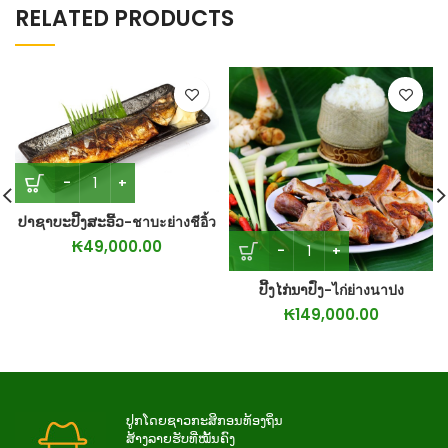
RELATED PRODUCTS
ປາຊາບະປີ້ງສະອີ້ວ-ชาบะย่างชีอิ้ว
₭
49,000.00
ປີ້ງໄກ່ນາປົ່ງ-ไก่ย่างนาปง
₭
149,000.00
ປູກໂດຍຊາວກະສິກອນທ້ອງຖິ່ນ
ສ້າງລາຍຮັບທີ່ໝັ້ນຄົງ