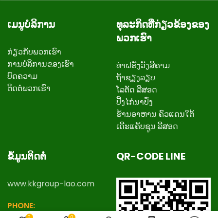
ເມນູບໍລິການ
ທຸລະກິດທີ່ກ່ຽວຂ້ອງຂອງ
ພວກເຮົາ
ກ່ຽວ​ກັບ​ພວກ​ເຮົາ
ການບໍລິການຂອງເຮົາ
ທ່າຝຣັ່ງວັງສີຄາມ
ບົດຄວາມ
ຖ້ຳຊຽງລຽບ
ຕິດ​ຕໍ່​ພວກ​ເຮົາ
ໂລຕັດ ລີສອດ
ປີ້ງໄກ່ນາປົ່ງ
ຮ້ານອາຫານ ຄົວແດນໃຕ້
ເດີະແຄັບຊູນ ລີສອດ
ຂໍ້ມູນຕິດຕໍ່
QR-CODE LINE
www.kkgroup-lao.com
PHONE:
+
8562057888777
,
0
0