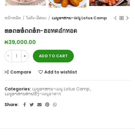
ຫນ້າຫລັກ
ໂລຕັດ ລີສອດ
ເມນູອາຫານ-เมนู Lotus Camp
ທອດຮອ໋ດດອ໋ກ-ฮอทดอ๋กทอด
₭
39,000.00
ADD TO CART
Compare
Add to wishlist
Categories:
ເມນູອາຫານ-เมนู Lotus Camp
,
ເມນູອາຫານທ່າຝຣັ່ງ-เมนูอาหาร
Share