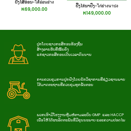
ປີ້ງໄສ້ອ່ອນ-ไส้อ่อนย่าง
ປີ້ງໄກ່ນາປົ່ງ-ไก่ย่างนาปง
₭
69,000.00
₭
149,000.00
ປູກໂດຍຊາວກະສິກອນທ້ອງຖິ່ນ
ສ້າງລາຍຮັບທີ່ໝັ້ນຄົງ
ແກ່ຊາວກະສິກອນເປັນເວລາດົນນານ
ການ​ຄວບ​ຄຸມ​ການ​ປູກ​ຝັງ​ໂດຍ​ນັກ​ວິ​ຊາ​ການ​ທີ່​ຊ່ຽວ​ຊານ​ພາຍ​
ໃຕ້​ມາດ​ຕະ​ຖານ​ທີ່​ຄວບ​ຄຸມ​ທຸກ​ຂັ້ນ​ຕອນ
ພວກເຮົາມີໂຮງງານຫຸ້ມຫໍ່ຕາມລະບົບ GMP. ແລະ HACCP
ເພື່ອໃຫ້ໄດ້ຜະລິດຕະພັນທີ່ມີຄຸນນະພາບ ແລະຄວາມປອດໄພ