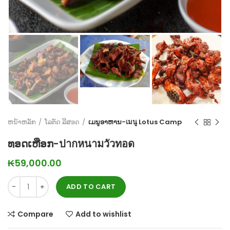
ຫນ້າຫລັກ
ໂລຕັດ ລີສອດ
ເມນູອາຫານ-เมนู Lotus Camp
ທອດເຫືອກ-ปากหนามวัวทอด
₭
59,000.00
ADD TO CART
Compare
Add to wishlist