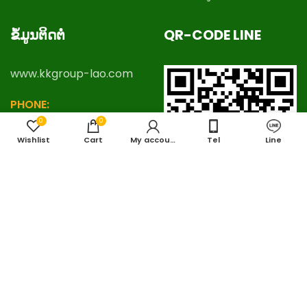
ຂໍ້ມູນຕິດຕໍ່
QR-CODE LINE
www.kkgroup-lao.com
PHONE:
+
8562057888777
,
0
0
+8562057778888
Wishlist
Cart
My account
Tel
Line
EMAIL:
kkgrouplaos@gmail.com
LINE ID:
thafalang
ແບ່ງປັນເວັບໄຊທ໌