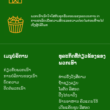
ພວກ​ເຮົາ​ເອົາ​ໃຈ​ໃສ່​ກັບ​ທຸກ​ຂັ້ນ​ຕອນ​ຂອງ​ຂະ​ບວນ​ການ.in
ການ​ຜະ​ລິດ​ເພື່ອ​ຄວາມ​ສົດ​ແລະ​ຄວາມ​ປອດ​ໄພ​ກ່ອນ​ທີ່​ຈະ​ໄປ​
ເຖິງ​ຜູ້​ບໍ​ລິ​ໂພກ
ເມນູບໍລິການ
ທຸລະກິດທີ່ກ່ຽວຂ້ອງຂອງ
ພວກເຮົາ
ກ່ຽວ​ກັບ​ພວກ​ເຮົາ
ການບໍລິການຂອງເຮົາ
ທ່າຝຣັ່ງວັງສີຄາມ
ບົດຄວາມ
ຖ້ຳຊຽງລຽບ
ຕິດ​ຕໍ່​ພວກ​ເຮົາ
ໂລຕັດ ລີສອດ
ປີ້ງໄກ່ນາປົ່ງ
ຮ້ານອາຫານ ຄົວແດນໃຕ້
ເດີະແຄັບຊູນ ລີສອດ