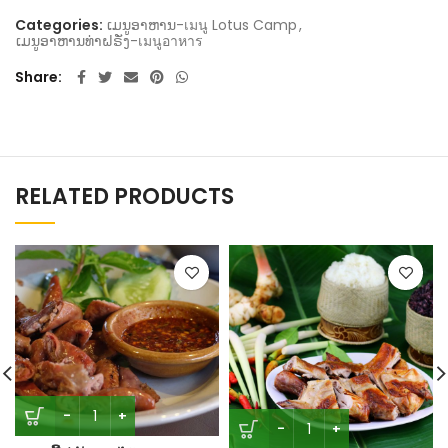
Categories:
ເມນູອາຫານ-เมนู Lotus Camp
,
ເມນູອາຫານທ່າຝຣັ່ງ-เมนูอาหาร
Share
RELATED PRODUCTS