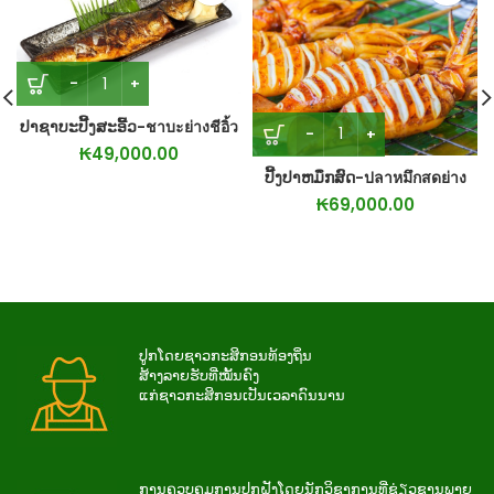
ປາຊາບະປີ້ງສະອີ້ວ-ชาบะย่างชีอิ้ว
₭
49,000.00
ປີ້ງປາຫມຶກສົດ-ปลาหมึกสดย่าง
₭
69,000.00
ປູກໂດຍຊາວກະສິກອນທ້ອງຖິ່ນ
ສ້າງລາຍຮັບທີ່ໝັ້ນຄົງ
ແກ່ຊາວກະສິກອນເປັນເວລາດົນນານ
ການ​ຄວບ​ຄຸມ​ການ​ປູກ​ຝັງ​ໂດຍ​ນັກ​ວິ​ຊາ​ການ​ທີ່​ຊ່ຽວ​ຊານ​ພາຍ​