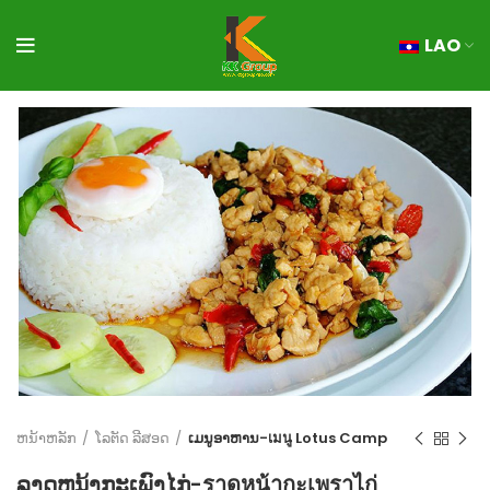
LAO
ຫນ້າຫລັກ
ໂລຕັດ ລີສອດ
ເມນູອາຫານ-เมนู Lotus Camp
ລາດຫນ້າກະເພົາໄກ່-ราดหน้ากะเพราไก่