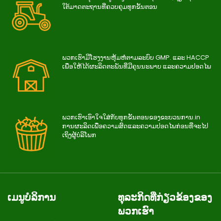
ໃຕ້​ມາດ​ຕະ​ຖານ​ທີ່​ຄວບ​ຄຸມ​ທຸກ​ຂັ້ນ​ຕອນ
ພວກເຮົາມີໂຮງງານຫຸ້ມຫໍ່ຕາມລະບົບ GMP. ແລະ HACCP
ເພື່ອໃຫ້ໄດ້ຜະລິດຕະພັນທີ່ມີຄຸນນະພາບ ແລະຄວາມປອດໄພ
ພວກ​ເຮົາ​ເອົາ​ໃຈ​ໃສ່​ກັບ​ທຸກ​ຂັ້ນ​ຕອນ​ຂອງ​ຂະ​ບວນ​ການ.in
ການ​ຜະ​ລິດ​ເພື່ອ​ຄວາມ​ສົດ​ແລະ​ຄວາມ​ປອດ​ໄພ​ກ່ອນ​ທີ່​ຈະ​ໄປ​
ເຖິງ​ຜູ້​ບໍ​ລິ​ໂພກ
ເມນູບໍລິການ
ທຸລະກິດທີ່ກ່ຽວຂ້ອງຂອງ
ພວກເຮົາ