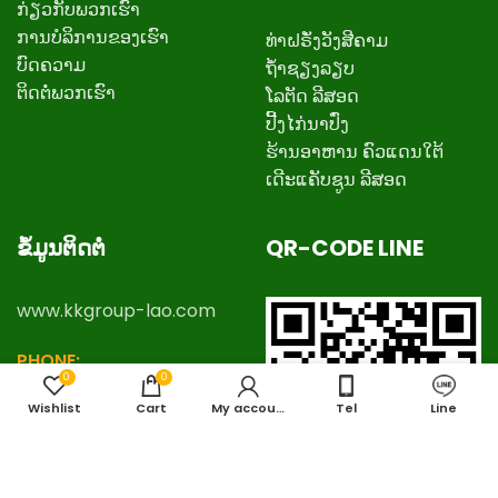
ກ່ຽວ​ກັບ​ພວກ​ເຮົາ
ການບໍລິການຂອງເຮົາ
ທ່າຝຣັ່ງວັງສີຄາມ
ບົດຄວາມ
ຖ້ຳຊຽງລຽບ
ຕິດ​ຕໍ່​ພວກ​ເຮົາ
ໂລຕັດ ລີສອດ
ປີ້ງໄກ່ນາປົ່ງ
ຮ້ານອາຫານ ຄົວແດນໃຕ້
ເດີະແຄັບຊູນ ລີສອດ
ຂໍ້ມູນຕິດຕໍ່
QR-CODE LINE
www.kkgroup-lao.com
PHONE:
0
0
+
8562057888777
,
Wishlist
Cart
My account
Tel
Line
+8562057778888
EMAIL:
kkgrouplaos@gmail.com