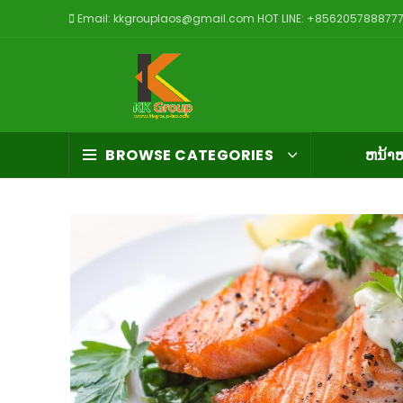
Email: kkgrouplaos@gmail.com HOT LINE: +856205788877
BROWSE CATEGORIES
ຫນ້າຫ