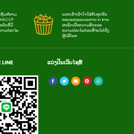
ຫຸ້ມຫໍ່ຕາມ
ພວກ​ເຮົາ​ເອົາ​ໃຈ​ໃສ່​ກັບ​ທຸກ​ຂັ້ນ​
ະ HACCP
ຕອນ​ຂອງ​ຂະ​ບວນ​ການ.in ການ​
ະພັນທີ່ມີ
ຜະ​ລິດ​ເພື່ອ​ຄວາມ​ສົດ​ແລະ​
ຄວາມປອດໄພ
ຄວາມ​ປອດ​ໄພ​ກ່ອນ​ທີ່​ຈະ​ໄປ​ເຖິງ​
ຜູ້​ບໍ​ລິ​ໂພກ
 LINE
ແບ່ງປັນເວັບໄຊທ໌