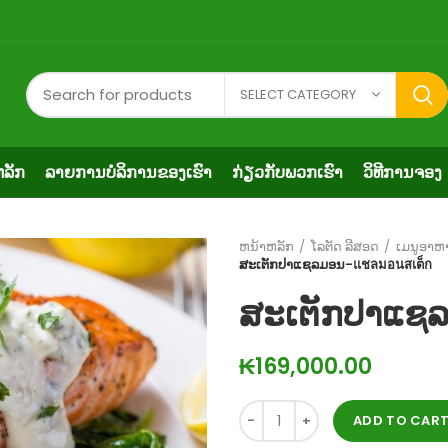
7
SELECT CATEGORY
ລັກ
ລາຍການບໍລິການຂອງເຮົາ
ກ່ຽວ​ກັບ​ພວກ​ເຮົາ
ວິທີການຈອງ
ຫນ້າຫລັກ
ໂລຕັດ ລີສອດ
ເມນູອາຫ
ສະເຕັກປາແຊລມອນ-แชลมอนสเต็ก
ສະເຕັກປາແຊ
₭
169,000.00
ADD TO CAR