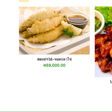
ທອດປາໄຂ່-ทอดปลาไข่
ADD TO CART
₭
59,000.00
ໄ