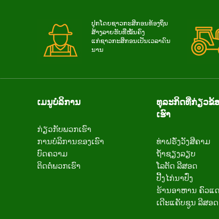
ປູກໂດຍຊາວກະສິກອນທ້ອງຖິ່ນ
ສ້າງລາຍຮັບທີ່ໝັ້ນຄົງ
ແກ່ຊາວກະສິກອນເປັນເວລາດົນ
ນານ
ເມນູບໍລິການ
ທຸລະກິດທີ່ກ່ຽວ
ເຮົາ
ກ່ຽວ​ກັບ​ພວກ​ເຮົາ
ການບໍລິການຂອງເຮົາ
ທ່າຝຣັ່ງວັງສີຄາມ
ບົດຄວາມ
ຖ້ຳຊຽງລຽບ
ຕິດ​ຕໍ່​ພວກ​ເຮົາ
ໂລຕັດ ລີສອດ
ປີ້ງໄກ່ນາປົ່ງ
ຮ້ານອາຫານ ຄົວແດ
ເດີະແຄັບຊູນ ລີສອດ