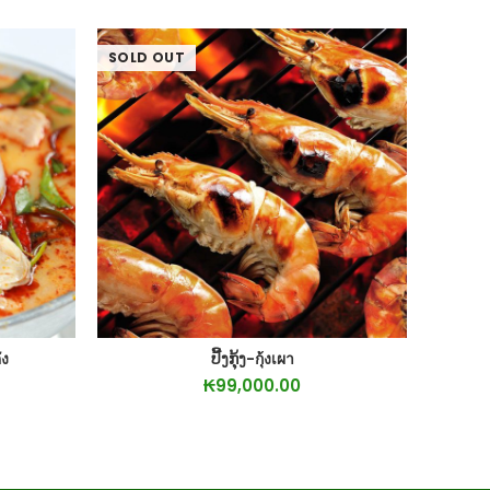
SOLD OUT
ัง
ປີ້ງກຸ້ງ-กุ้งเผา
RT
READ MORE
₭
99,000.00