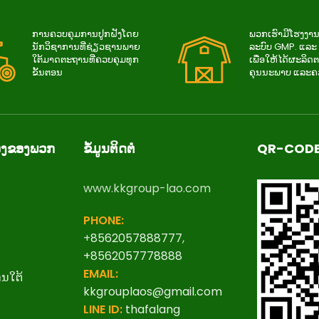
ການ​ຄວບ​ຄຸມ​ການ​ປູກ​ຝັງ​ໂດຍ​
ພວກເຮົາມີໂຮງງານ
ນັກ​ວິ​ຊາ​ການ​ທີ່​ຊ່ຽວ​ຊານ​ພາຍ​
ລະບົບ GMP. ແລ
ໃຕ້​ມາດ​ຕະ​ຖານ​ທີ່​ຄວບ​ຄຸມ​ທຸກ​
ເພື່ອໃຫ້ໄດ້ຜະລິດຕ
ຂັ້ນ​ຕອນ
ຄຸນນະພາບ ແລະ
ຂ້ອງຂອງພວກ
ຂໍ້ມູນຕິດຕໍ່
QR-CODE
www.kkgroup-lao.com
PHONE:
+
8562057888777
,
+8562057778888
EMAIL:
ນໃຕ້
kkgrouplaos@gmail.com
LINE ID:
thafalang