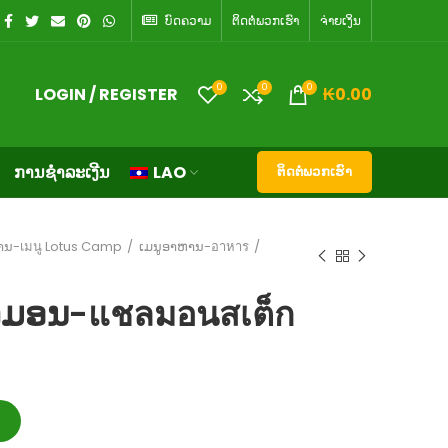
ບົດຄວາມ
ຕິດ​ຕໍ່​ພວກ​ເຮົາ
ຈ່າຍເງິນ
0
0
0
LOGIN / REGISTER
₭
0.00
ການຊຳລະເງີນ
LAO
ຕິດຕໍ່ພວກເຮົາ
ານ-เมนู Lotus Camp
ເມນູອາຫານ-อาหาร
ລມອນ-แชลมอนสเต็ก
T