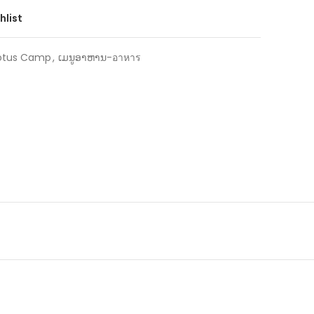
hlist
Lotus Camp
,
ເມນູອາຫານ-อาหาร