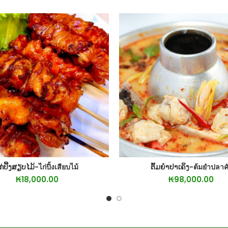
ກ່ປີ້ງສຽບໄມ້-ไก่ปิ้งเสียบไม้
ຕົ້ມຍຳປາເຄິງ-ต้มยำปลาค
ADD TO CART
ADD TO CA
₭
18,000.00
₭
98,000.00