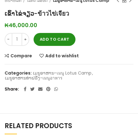
ຫນ້າຫລັກ
ໂລຕັດ ລີສອດ
ເມນູອາຫານ-เมนู Lotus Camp
ເຂົ້າໄຂ່ຈຽວ-ข้าวไข่เจียว
₭
46,000.00
ADD TO CART
Compare
Add to wishlist
Categories:
ເມນູອາຫານ-เมนู Lotus Camp
,
ເມນູອາຫານທ່າຝຣັ່ງ-เมนูอาหาร
Share
RELATED PRODUCTS