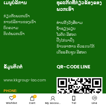
ເມນູບໍລິການ
ທຸລະກິດທີ່ກ່ຽວຂ້ອງຂອງ
ພວກເຮົາ
ກ່ຽວ​ກັບ​ພວກ​ເຮົາ
ການບໍລິການຂອງເຮົາ
ທ່າຝຣັ່ງວັງສີຄາມ
ບົດຄວາມ
ຖ້ຳຊຽງລຽບ
ຕິດ​ຕໍ່​ພວກ​ເຮົາ
ໂລຕັດ ລີສອດ
ປີ້ງໄກ່ນາປົ່ງ
ຮ້ານອາຫານ ຄົວແດນໃຕ້
ເດີະແຄັບຊູນ ລີສອດ
ຂໍ້ມູນຕິດຕໍ່
QR-CODE LINE
www.kkgroup-lao.com
PHONE:
+
8562057888777
,
0
0
+8562057778888
Wishlist
Cart
My account
Tel
Line