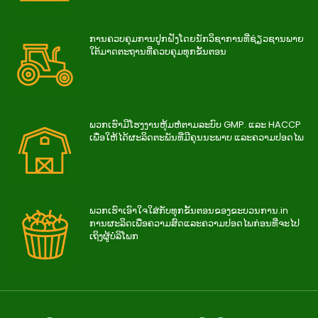
ການ​ຄວບ​ຄຸມ​ການ​ປູກ​ຝັງ​ໂດຍ​ນັກ​ວິ​ຊາ​ການ​ທີ່​ຊ່ຽວ​ຊານ​ພາຍ​
ໃຕ້​ມາດ​ຕະ​ຖານ​ທີ່​ຄວບ​ຄຸມ​ທຸກ​ຂັ້ນ​ຕອນ
ພວກເຮົາມີໂຮງງານຫຸ້ມຫໍ່ຕາມລະບົບ GMP. ແລະ HACCP
ເພື່ອໃຫ້ໄດ້ຜະລິດຕະພັນທີ່ມີຄຸນນະພາບ ແລະຄວາມປອດໄພ
ພວກ​ເຮົາ​ເອົາ​ໃຈ​ໃສ່​ກັບ​ທຸກ​ຂັ້ນ​ຕອນ​ຂອງ​ຂະ​ບວນ​ການ.in
ການ​ຜະ​ລິດ​ເພື່ອ​ຄວາມ​ສົດ​ແລະ​ຄວາມ​ປອດ​ໄພ​ກ່ອນ​ທີ່​ຈະ​ໄປ​
ເຖິງ​ຜູ້​ບໍ​ລິ​ໂພກ