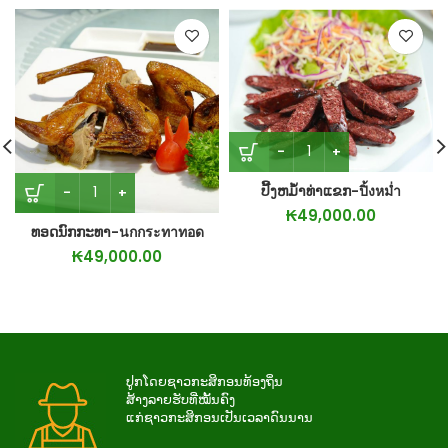
ປີ້ງຫມ້ຳທ່າແຂກ-ปิ้งหม่ำ
₭
49,000.00
ທອດນົກກະທາ-นกกระทาทอด
₭
49,000.00
ປູກໂດຍຊາວກະສິກອນທ້ອງຖິ່ນ
ສ້າງລາຍຮັບທີ່ໝັ້ນຄົງ
ແກ່ຊາວກະສິກອນເປັນເວລາດົນນານ