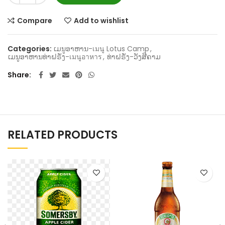
Compare
Add to wishlist
Categories:
ເມນູອາຫານ-เมนู Lotus Camp
,
ເມນູອາຫານທ່າຝຣັ່ງ-เมนูอาหาร
,
ທ່າຝຣັ່ງ-ວັງສີຄາມ
Share
RELATED PRODUCTS