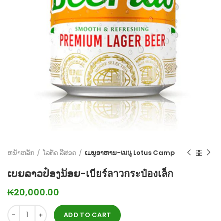
ຫນ້າຫລັກ
ໂລຕັດ ລີສອດ
ເມນູອາຫານ-เมนู Lotus Camp
ເບຍລາວປ໋ອງນ້ອຍ-เบียร์ลาวกระป๋องเล็ก
₭
20,000.00
ADD TO CART