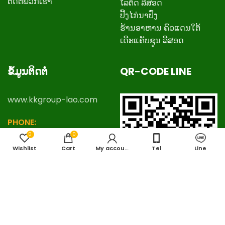
ຕິດ​ຕໍ່​ພວກ​ເຮົາ
ໂລຕັດ ລີສອດ
ປີ້ງໄກ່ນາປົ່ງ
ຮ້ານອາຫານ ຄົວແດນໃຕ້
ເດີະແຄັບຊູນ ລີສອດ
ຂໍ້ມູນຕິດຕໍ່
QR-CODE LINE
www.kkgroup-lao.com
PHONE:
+
8562057888777
,
0
0
+8562057778888
Wishlist
Cart
My account
Tel
Line
EMAIL:
kkgrouplaos@gmail.com
LINE ID:
thafalang
ແບ່ງປັນເວັບໄຊທ໌