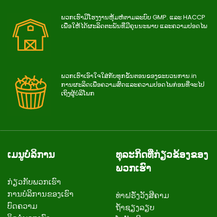
ພວກເຮົາມີໂຮງງານຫຸ້ມຫໍ່ຕາມລະບົບ GMP. ແລະ HACCP
ເພື່ອໃຫ້ໄດ້ຜະລິດຕະພັນທີ່ມີຄຸນນະພາບ ແລະຄວາມປອດໄພ
ພວກ​ເຮົາ​ເອົາ​ໃຈ​ໃສ່​ກັບ​ທຸກ​ຂັ້ນ​ຕອນ​ຂອງ​ຂະ​ບວນ​ການ.in
ການ​ຜະ​ລິດ​ເພື່ອ​ຄວາມ​ສົດ​ແລະ​ຄວາມ​ປອດ​ໄພ​ກ່ອນ​ທີ່​ຈະ​ໄປ​
ເຖິງ​ຜູ້​ບໍ​ລິ​ໂພກ
ເມນູບໍລິການ
ທຸລະກິດທີ່ກ່ຽວຂ້ອງຂອງ
ພວກເຮົາ
ກ່ຽວ​ກັບ​ພວກ​ເຮົາ
ການບໍລິການຂອງເຮົາ
ທ່າຝຣັ່ງວັງສີຄາມ
ບົດຄວາມ
ຖ້ຳຊຽງລຽບ