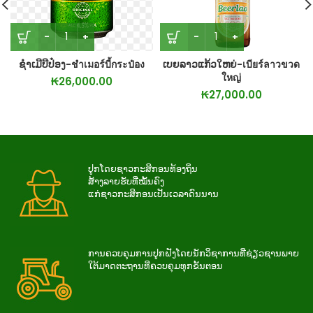
ຊຳເມີບີປ໋ອງ-ชำเมอร์บี้กระป๋อง
ເບຍລາວແກ້ວໃຫຍ່-เบียร์ลาวขวด
ใหญ่
₭
26,000.00
₭
27,000.00
ປູກໂດຍຊາວກະສິກອນທ້ອງຖິ່ນ
ສ້າງລາຍຮັບທີ່ໝັ້ນຄົງ
ແກ່ຊາວກະສິກອນເປັນເວລາດົນນານ
ການ​ຄວບ​ຄຸມ​ການ​ປູກ​ຝັງ​ໂດຍ​ນັກ​ວິ​ຊາ​ການ​ທີ່​ຊ່ຽວ​ຊານ​ພາຍ​
ໃຕ້​ມາດ​ຕະ​ຖານ​ທີ່​ຄວບ​ຄຸມ​ທຸກ​ຂັ້ນ​ຕອນ