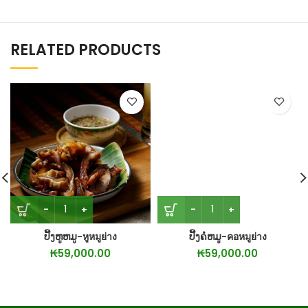
RELATED PRODUCTS
ປີ້ງຫູຫມູ-หูหมูย่าง
ປີ້ງຄໍຫມູ-คอหมูย่าง
₭
59,000.00
₭
59,000.00