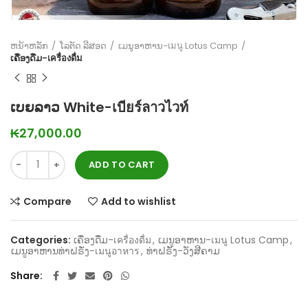
ຫນ້າຫລັກ
ໂລຕັດ ລີສອດ
ເມນູອາຫານ-เมนู Lotus Camp
ເຄື່ອງດື່ມ-เครื่องดื่ม
ເບຍລາວ White-เบียร์ลาวไวท์
₭
27,000.00
ADD TO CART
Compare
Add to wishlist
Categories:
ເຄື່ອງດື່ມ-เครื่องดื่ม
,
ເມນູອາຫານ-เมนู Lotus Camp
,
ເມນູອາຫານທ່າຝຣັ່ງ-เมนูอาหาร
,
ທ່າຝຣັ່ງ-ວັງສີຄາມ
Share