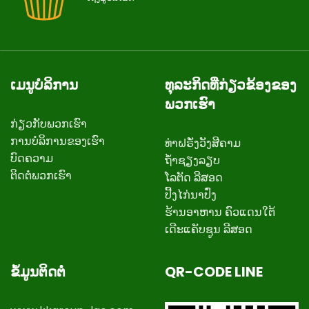
ເມນູບໍລິການ
ທຸລະກິດທີ່ກ່ຽວຂ້ອງຂອງ
ພວກເຮົາ
ກ່ຽວ​ກັບ​ພວກ​ເຮົາ
ການບໍລິການຂອງເຮົາ
ທ່າຝຣັ່ງວັງສີຄາມ
ບົດຄວາມ
ຖ້ຳຊຽງລຽບ
ຕິດ​ຕໍ່​ພວກ​ເຮົາ
ໂລຕັດ ລີສອດ
ປີ້ງໄກ່ນາປົ່ງ
ຮ້ານອາຫານ ຄົວແດນໃຕ້
ເດີະແຄັບຊູນ ລີສອດ
ຂໍ້ມູນຕິດຕໍ່
QR-CODE LINE