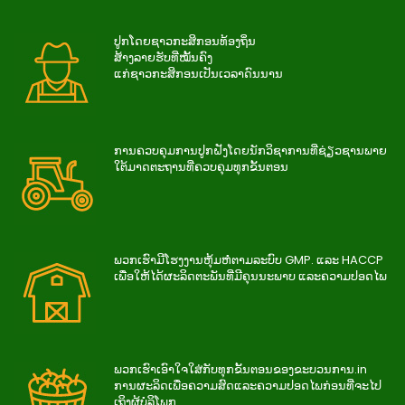
ປູກໂດຍຊາວກະສິກອນທ້ອງຖິ່ນ
ສ້າງລາຍຮັບທີ່ໝັ້ນຄົງ
ແກ່ຊາວກະສິກອນເປັນເວລາດົນນານ
ການ​ຄວບ​ຄຸມ​ການ​ປູກ​ຝັງ​ໂດຍ​ນັກ​ວິ​ຊາ​ການ​ທີ່​ຊ່ຽວ​ຊານ​ພາຍ​
ໃຕ້​ມາດ​ຕະ​ຖານ​ທີ່​ຄວບ​ຄຸມ​ທຸກ​ຂັ້ນ​ຕອນ
ພວກເຮົາມີໂຮງງານຫຸ້ມຫໍ່ຕາມລະບົບ GMP. ແລະ HACCP
ເພື່ອໃຫ້ໄດ້ຜະລິດຕະພັນທີ່ມີຄຸນນະພາບ ແລະຄວາມປອດໄພ
ພວກ​ເຮົາ​ເອົາ​ໃຈ​ໃສ່​ກັບ​ທຸກ​ຂັ້ນ​ຕອນ​ຂອງ​ຂະ​ບວນ​ການ.in
ການ​ຜະ​ລິດ​ເພື່ອ​ຄວາມ​ສົດ​ແລະ​ຄວາມ​ປອດ​ໄພ​ກ່ອນ​ທີ່​ຈະ​ໄປ​
ເຖິງ​ຜູ້​ບໍ​ລິ​ໂພກ