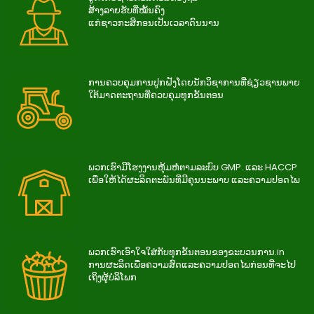
ສ້າງລາຍຮັບທີ່ໝັ້ນຄົງ
ແກ່ຊາວກະສິກອນເປັນເວລາດົນນານ
ການ​ຄວບ​ຄຸມ​ການ​ປູກ​ຝັງ​ໂດຍ​ນັກ​ວິ​ຊາ​ການ​ທີ່​ຊ່ຽວ​ຊານ​ພາຍ​
ໃຕ້​ມາດ​ຕະ​ຖານ​ທີ່​ຄວບ​ຄຸມ​ທຸກ​ຂັ້ນ​ຕອນ
ພວກເຮົາມີໂຮງງານຫຸ້ມຫໍ່ຕາມລະບົບ GMP. ແລະ HACCP
ເພື່ອໃຫ້ໄດ້ຜະລິດຕະພັນທີ່ມີຄຸນນະພາບ ແລະຄວາມປອດໄພ
ພວກ​ເຮົາ​ເອົາ​ໃຈ​ໃສ່​ກັບ​ທຸກ​ຂັ້ນ​ຕອນ​ຂອງ​ຂະ​ບວນ​ການ.in
ການ​ຜະ​ລິດ​ເພື່ອ​ຄວາມ​ສົດ​ແລະ​ຄວາມ​ປອດ​ໄພ​ກ່ອນ​ທີ່​ຈະ​ໄປ​
ເຖິງ​ຜູ້​ບໍ​ລິ​ໂພກ