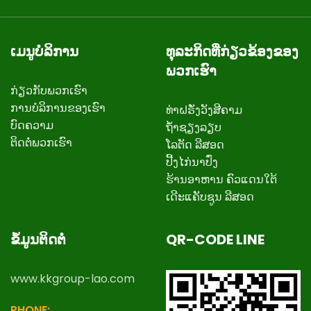
ເມນູບໍລິການ
ທຸລະກິດທີ່ກ່ຽວຂ້ອງຂອງ
ພວກເຮົາ
ກ່ຽວ​ກັບ​ພວກ​ເຮົາ
ການບໍລິການຂອງເຮົາ
ທ່າຝຣັ່ງວັງສີຄາມ
ບົດຄວາມ
ຖ້ຳຊຽງລຽບ
ຕິດ​ຕໍ່​ພວກ​ເຮົາ
ໂລຕັດ ລີສອດ
ປີ້ງໄກ່ນາປົ່ງ
ຮ້ານອາຫານ ຄົວແດນໃຕ້
ເດີະແຄັບຊູນ ລີສອດ
ຂໍ້ມູນຕິດຕໍ່
QR-CODE LINE
www.kkgroup-lao.com
PHONE: