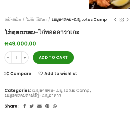
ຫນ້າຫລັກ
ໂລຕັດ ລີສອດ
ເມນູອາຫານ-เมนู Lotus Camp
ໄກ່ທອດກອບ-ไก่ทอดคาราเกะ
₭
49,000.00
ADD TO CART
Compare
Add to wishlist
Categories:
ເມນູອາຫານ-เมนู Lotus Camp
,
ເມນູອາຫານທ່າຝຣັ່ງ-เมนูอาหาร
Share