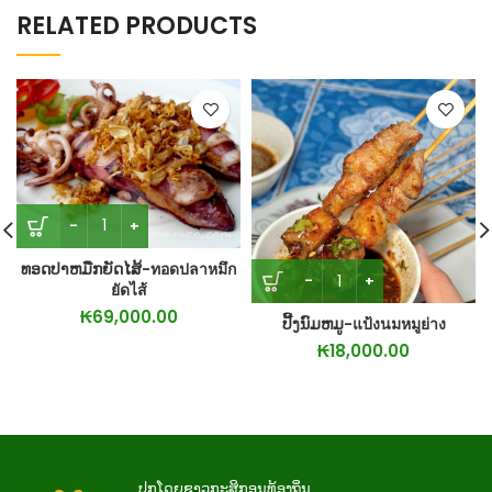
RELATED PRODUCTS
ທອດປາຫມືກຍັດໄສ້-ทอดปลาหมึก
ยัดไส้
₭
69,000.00
ປີ້ງນົມຫມູ-แป้งนมหมูย่าง
₭
18,000.00
ປູກໂດຍຊາວກະສິກອນທ້ອງຖິ່ນ