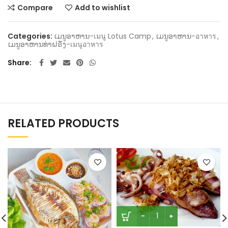
Compare
Add to wishlist
Categories:
ເມນູອາຫານ-เมนู Lotus Camp
,
ເມນູອາຫານ-อาหาร
,
ເມນູອາຫານທ່າຝຣັ່ງ-เมนูอาหาร
Share
RELATED PRODUCTS