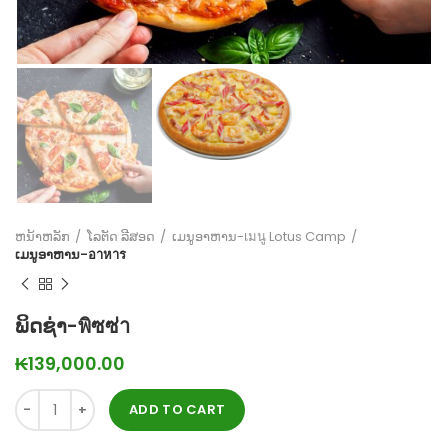
ຫນ້າຫລັກ
ໂລຕັດ ລີສອດ
ເມນູອາຫານ-เมนู Lotus Camp
ເມນູອາຫານ-อาหาร
ພິດຊ່າ-พิซซ่า
₭
139,000.00
ADD TO CART