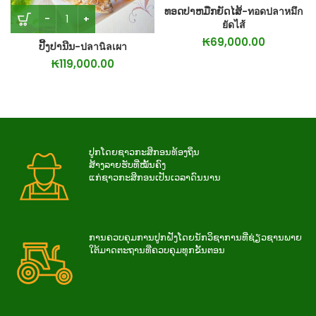
ທອດປາຫມືກຍັດໄສ້-ทอดปลาหมึก
ยัดไส้
₭
69,000.00
ປີ້ງປານີນ-ปลานิลเผา
₭
119,000.00
ປູກໂດຍຊາວກະສິກອນທ້ອງຖິ່ນ
ສ້າງລາຍຮັບທີ່ໝັ້ນຄົງ
ແກ່ຊາວກະສິກອນເປັນເວລາດົນນານ
ການ​ຄວບ​ຄຸມ​ການ​ປູກ​ຝັງ​ໂດຍ​ນັກ​ວິ​ຊາ​ການ​ທີ່​ຊ່ຽວ​ຊານ​ພາຍ​
ໃຕ້​ມາດ​ຕະ​ຖານ​ທີ່​ຄວບ​ຄຸມ​ທຸກ​ຂັ້ນ​ຕອນ