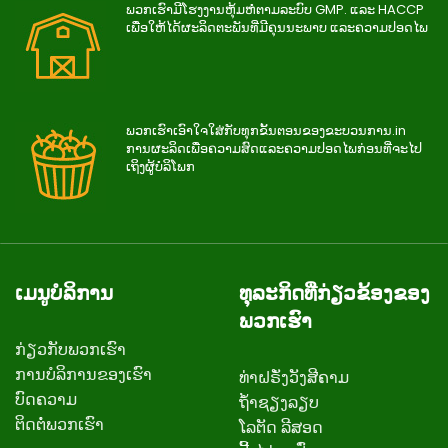
ພວກເຮົາມີໂຮງງານຫຸ້ມຫໍ່ຕາມລະບົບ GMP. ແລະ HACCP
ເພື່ອໃຫ້ໄດ້ຜະລິດຕະພັນທີ່ມີຄຸນນະພາບ ແລະຄວາມປອດໄພ
ພວກ​ເຮົາ​ເອົາ​ໃຈ​ໃສ່​ກັບ​ທຸກ​ຂັ້ນ​ຕອນ​ຂອງ​ຂະ​ບວນ​ການ.in
ການ​ຜະ​ລິດ​ເພື່ອ​ຄວາມ​ສົດ​ແລະ​ຄວາມ​ປອດ​ໄພ​ກ່ອນ​ທີ່​ຈະ​ໄປ​
ເຖິງ​ຜູ້​ບໍ​ລິ​ໂພກ
ເມນູບໍລິການ
ທຸລະກິດທີ່ກ່ຽວຂ້ອງຂອງ
ພວກເຮົາ
ກ່ຽວ​ກັບ​ພວກ​ເຮົາ
ການບໍລິການຂອງເຮົາ
ທ່າຝຣັ່ງວັງສີຄາມ
ບົດຄວາມ
ຖ້ຳຊຽງລຽບ
ຕິດ​ຕໍ່​ພວກ​ເຮົາ
ໂລຕັດ ລີສອດ