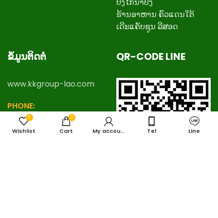
ປີ້ງໄກ່ນາປົ່ງ
ຮ້ານອາຫານ ຄົວແດນໃຕ້
ເດີະແຄັບຊູນ ລີສອດ
ຂໍ້ມູນຕິດຕໍ່
QR-CODE LINE
www.kkgroup-lao.com
PHONE:
+
8562057888777
,
0
0
+8562057778888
Wishlist
Cart
My account
Tel
Line
EMAIL:
kkgrouplaos@gmail.com
LINE ID:
thafalang
ແບ່ງປັນເວັບໄຊທ໌